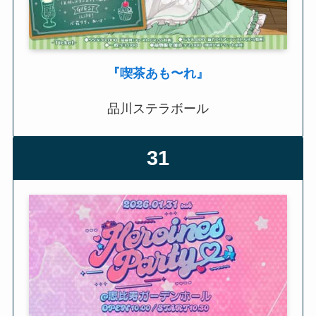
『喫茶あも〜れ』
品川ステラボール
31