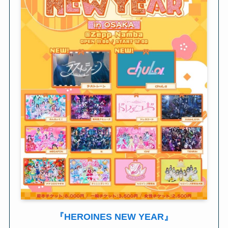
『HEROINES NEW YEAR』