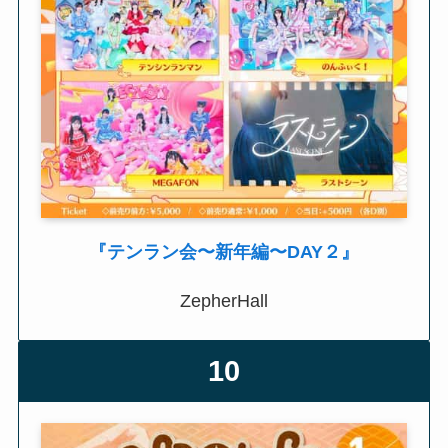
『テンラン会〜新年編〜DAY２』
ZepherHall
10