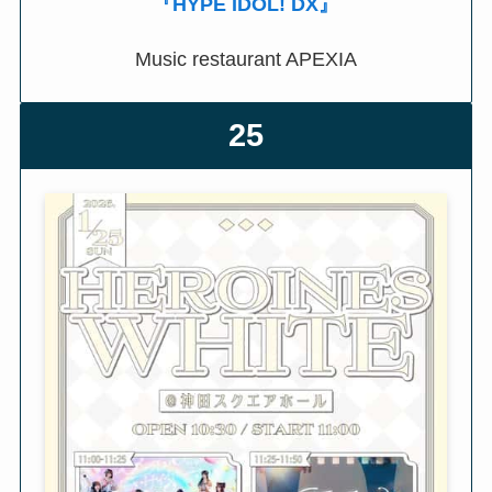
『HYPE IDOL! DX』
Music restaurant APEXIA
25